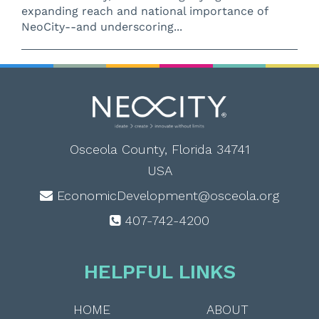
expanding reach and national importance of
NeoCity--and underscoring...
Osceola County, Florida 34741
USA
EconomicDevelopment@osceola.org
407-742-4200
HELPFUL LINKS
HOME
ABOUT