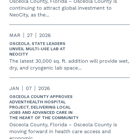
Osceola County, Florida – Osceola County is
continuing to attract global investment to
NeoCity, as the...
MAR
27
2026
OSCEOLA, STATE LEADERS
UNVEIL MULTI-USE LAB AT
NEOCITY
The latest 30,000 sq. ft. addition will provide wet,
dry, and cryogenic lab space...
JAN
07
2026
OSCEOLA COUNTY APPROVES
ADVENTHEALTH HOSPITAL
PROJECT, DELIVERING LOCAL
JOBS AND ADVANCED CARE IN
THE HEART OF THE COMMUNITY
Osceola County, Florida – Osceola County is
moving forward in health care access and
economic...